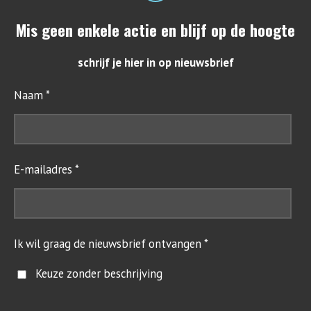
n
s
Mis geen enkele actie en blijf op de hoogte
t
a
g
schrijf je hier in op nieuwsbrief
r
a
Naam *
m
E-mailadres *
Ik wil graag de nieuwsbrief ontvangen *
Keuze zonder beschrijving